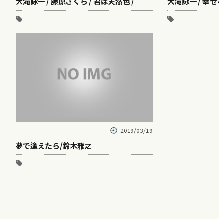
大滝詠一 / 藤原さくら / 君は天然色 /
大滝詠一 / 幸せ
2019/03/19
夢で逢えたら/鈴木雅之