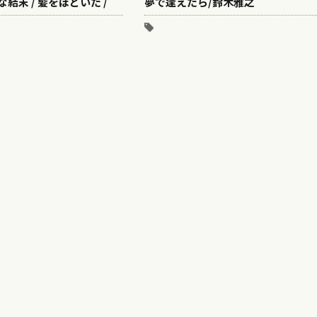
な結末 / 髪をほどいた /
夢で逢えたら/鈴木雅之