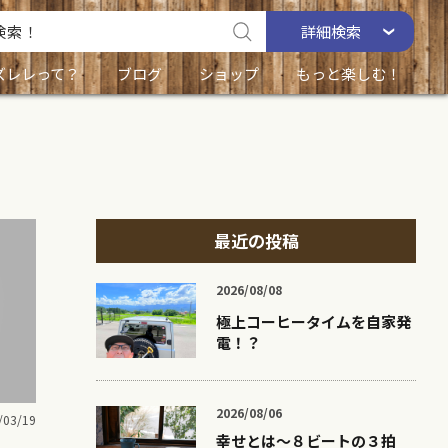
詳細
検索
ズレレって？
ブログ
ショップ
もっと楽しむ！
最近の投稿
2026/08/08
極上コーヒータイムを自家発
電！？
2026/08/06
/03/19
幸せとは〜８ビートの３拍