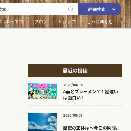
詳細
検索
ズレレって？
ブログ
ショップ
もっと楽しむ！
最近の投稿
2026/08/04
A面とブレーメン？！勘違い
は面白い！
2026/08/03
歴史の正体は〜今この瞬間。