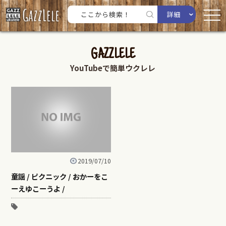
詳細
GAZZLELE
YouTubeで簡単ウクレレ
2019/07/10
童謡 / ピクニック / おかーをこ
ーえゆこーうよ /