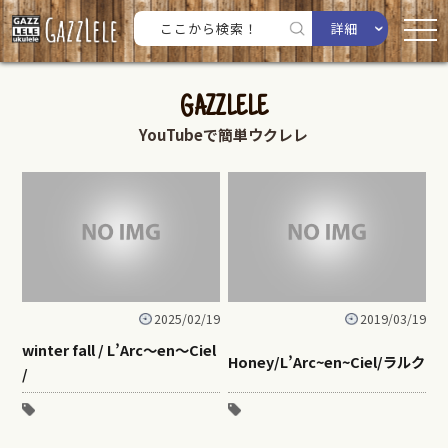
詳細
GAZZLELE
YouTubeで簡単ウクレレ
2025/02/19
2019/03/19
winter fall / L’Arc～en～Ciel
Honey/L’Arc~en~Ciel/ラルク
/