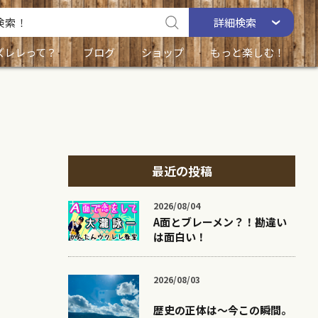
詳細
検索
ズレレって？
ブログ
ショップ
もっと楽しむ！
最近の投稿
2026/08/04
A面とブレーメン？！勘違い
は面白い！
2026/08/03
歴史の正体は〜今この瞬間。