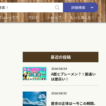
詳細
検索
ズレレって？
ブログ
ショップ
もっと楽しむ！
最近の投稿
2026/08/04
A面とブレーメン？！勘違い
は面白い！
2026/08/03
歴史の正体は〜今この瞬間。