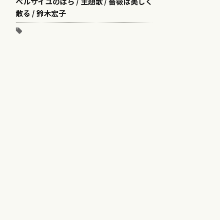
ベルサイユのばら / 主題歌 / 薔薇は美しく
散る / 鈴木宏子