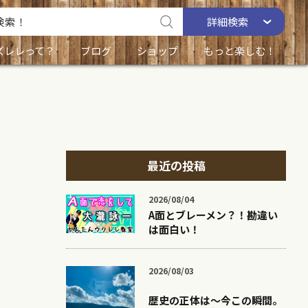
詳細
検索
ズレレって？
ブログ
ショップ
もっと楽しむ！
最近の投稿
2026/08/04
A面とブレーメン？！勘違い
は面白い！
2026/08/03
歴史の正体は〜今この瞬間。