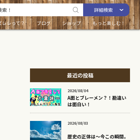
詳細
検索
ズレレって？
ブログ
ショップ
もっと楽しむ！
最近の投稿
2026/08/04
A面とブレーメン？！勘違い
は面白い！
2026/08/03
歴史の正体は〜今この瞬間。