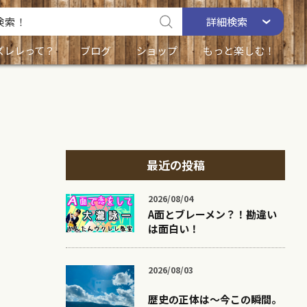
詳細
検索
ズレレって？
ブログ
ショップ
もっと楽しむ！
最近の投稿
2026/08/04
A面とブレーメン？！勘違い
は面白い！
2026/08/03
歴史の正体は〜今この瞬間。