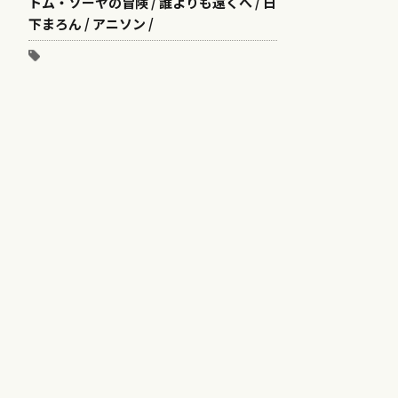
トム・ソーヤの冒険 / 誰よりも遠くへ / 日
下まろん / アニソン /