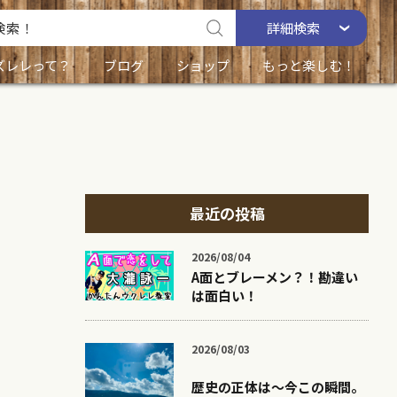
詳細
検索
ズレレって？
ブログ
ショップ
もっと楽しむ！
最近の投稿
2026/08/04
A面とブレーメン？！勘違い
は面白い！
2026/08/03
歴史の正体は〜今この瞬間。