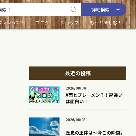
詳細
検索
ズレレって？
ブログ
ショップ
もっと楽しむ！
最近の投稿
2026/08/04
A面とブレーメン？！勘違い
は面白い！
2026/08/03
歴史の正体は〜今この瞬間。