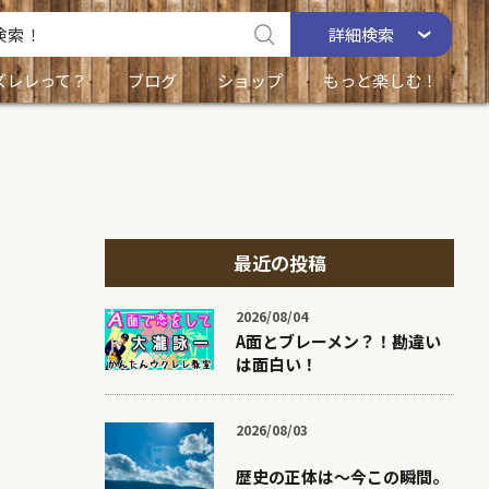
詳細
検索
ズレレって？
ブログ
ショップ
もっと楽しむ！
最近の投稿
2026/08/04
A面とブレーメン？！勘違い
は面白い！
2026/08/03
歴史の正体は〜今この瞬間。