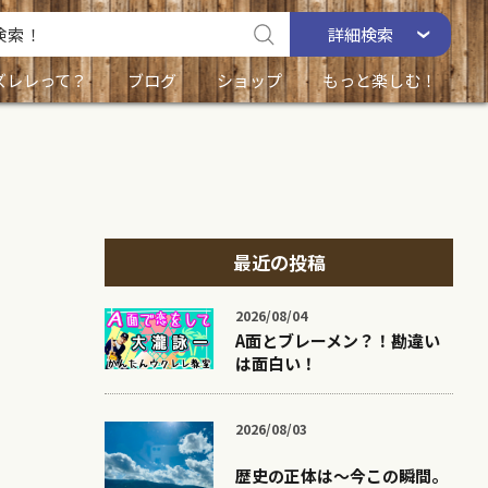
詳細
検索
ズレレって？
ブログ
ショップ
もっと楽しむ！
最近の投稿
2026/08/04
A面とブレーメン？！勘違い
は面白い！
2026/08/03
歴史の正体は〜今この瞬間。