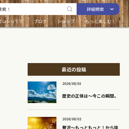
詳細
検索
ズレレって？
ブログ
ショップ
もっと楽しむ！
最近の投稿
2026/08/03
歴史の正体は〜今この瞬間。
2026/08/02
贅沢〜もっともっと！から抜