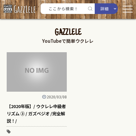
詳細
GAZZLELE
YouTubeで簡単ウクレレ
2020/03/08
【2020年版】/ ウクレレ中級者
リズム ③ / ガズペジオ /完全解
説！/