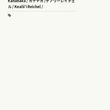
Kananaka / カナナカ /ケアリーレイチェ
ル / Kealii’i Reichel /