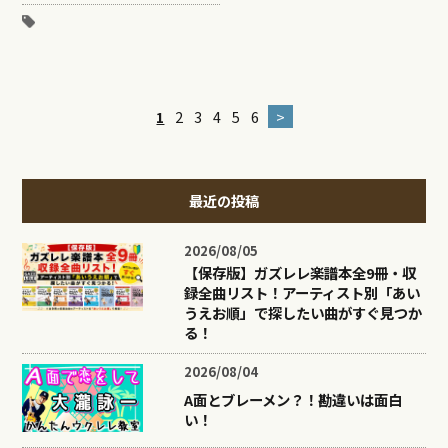
1
2
3
4
5
6
>
最近の投稿
2026/08/05
【保存版】ガズレレ楽譜本全9冊・収
録全曲リスト！アーティスト別「あい
うえお順」で探したい曲がすぐ見つか
る！
2026/08/04
A面とブレーメン？！勘違いは面白
い！