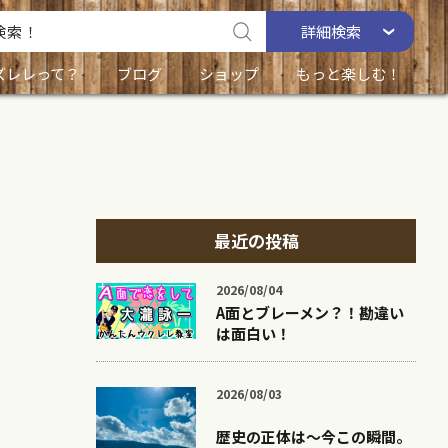
詳細
検索
ズレレって？
ブログ
ショップ
もっと楽しむ！
最近の投稿
2026/08/04
A面とブレーメン？！勘違い
は面白い！
2026/08/03
歴史の正体は〜今この瞬間。