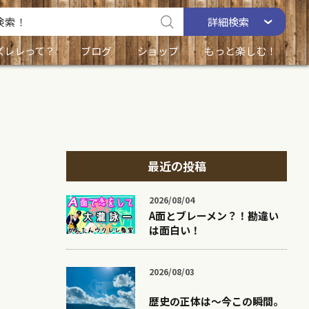
詳細
検索
ズレレって？
ブログ
ショップ
もっと楽しむ！
最近の投稿
2026/08/04
A面とブレーメン？！勘違い
は面白い！
2026/08/03
歴史の正体は〜今この瞬間。