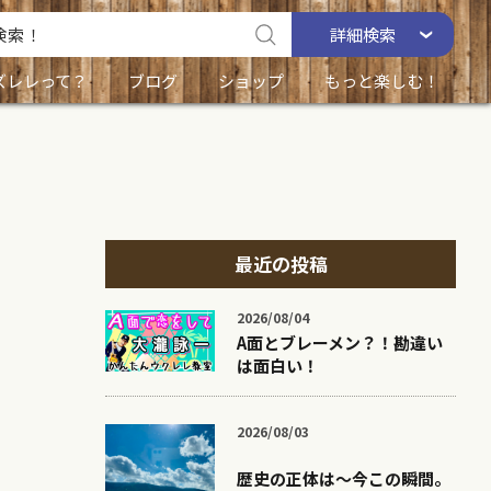
詳細
検索
ズレレって？
ブログ
ショップ
もっと楽しむ！
最近の投稿
2026/08/04
A面とブレーメン？！勘違い
は面白い！
2026/08/03
歴史の正体は〜今この瞬間。