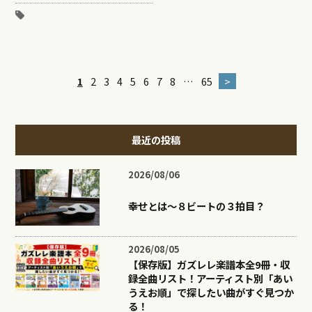
1
2
3
4
5
6
7
8
…
65
>
最近の投稿
2026/08/06
幸せとは〜８ビートの３拍目？
2026/08/05
【保存版】ガズレレ楽譜本全9冊・収
録全曲リスト！アーティスト別「あい
うえお順」で探したい曲がすぐ見つか
る！