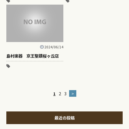
2024/06/14
島村楽器 京王聖蹟桜ヶ丘店
1
2
3
>
最近の投稿