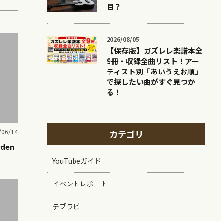
目？
2026/08/05
【保存版】ガズレレ楽譜本全
9冊・収録全曲リスト！アー
ティスト別「あいうえお順」
で探したい曲がすぐ見つか
る！
/06/14
カテゴリ
rden
YouTubeガイド
イベントレポート
テブラビ