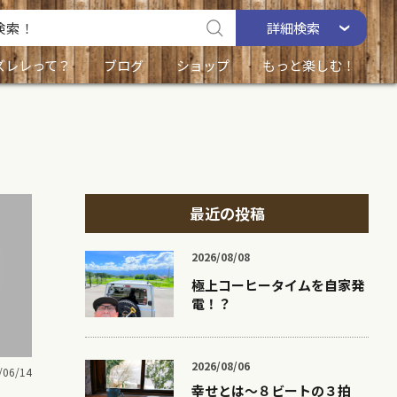
詳細
検索
ズレレって？
ブログ
ショップ
もっと楽しむ！
最近の投稿
2026/08/08
極上コーヒータイムを自家発
電！？
2026/08/06
/06/14
幸せとは〜８ビートの３拍