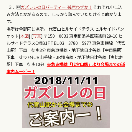
３、
ガズレレの日パーティー 残席わずか！
それぞれ申し込
み方法とかがあるので、しっかり読んでいただけると助かりま
す。
場所は全部同じ場所。
代官山ヒルサイドテラス ヒルサイドバン
ケット[
地図
] [
写真
]
〒150‐0033 東京都渋谷区猿楽町29-10 ヒ
ルサイドテラスC棟B1F TEL 03‐3780‐5977 東急東横線［代官
山駅］下車 徒歩3分 東急東横線・地下鉄日比谷線［中目黒駅］
下車 徒歩7分 JR山手線・JR埼京線・地下鉄日比谷線［恵比寿
駅］下車 徒歩10分
東急東横線「代官山駅」より会場までの道
案内ムービー！