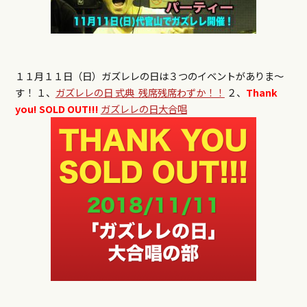
１１月１１日（日）ガズレレの日は３つのイベントがありま〜
す！ １、
ガズレレの日 式典 残席残席わずか！！
２、
Thank
you! SOLD OUT!!!
ガズレレの日大合唱