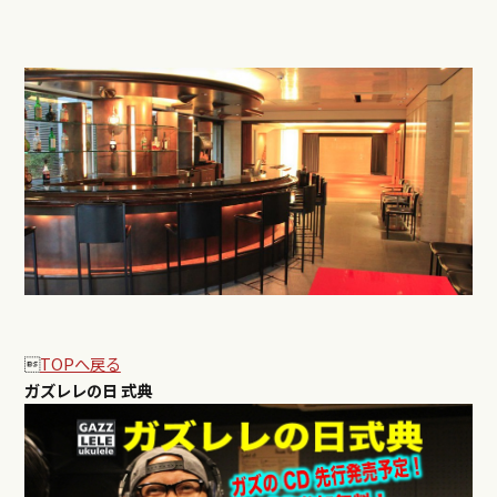

TOPへ戻る
ガズレレの日 式典