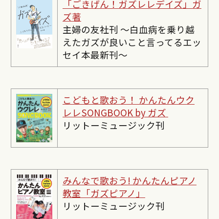
「ごきげん！ガズレレデイズ」ガ
ズ著
主婦の友社刊 〜白血病を乗り越
えたガズが良いこと言ってるエッ
セイ本最新刊〜
こどもと歌おう！ かんたんウク
レレSONGBOOK by ガズ
リットーミュージック刊
みんなで歌おう! かんたんピ
アノ
教室「ガズピアノ」
リットーミュージック刊