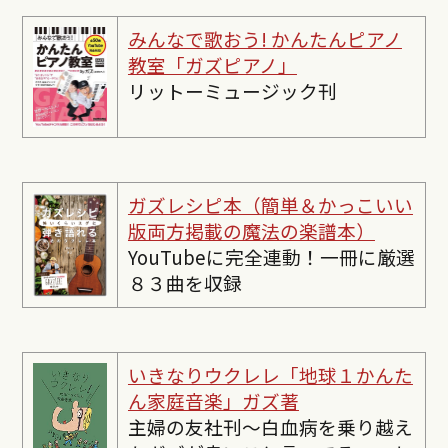
みんなで歌おう! かんたんピ
アノ
教室「ガズピアノ」
リットーミュージック刊
ガズレシピ本（簡単＆かっこいい
版両方掲載の魔法の楽譜本）
YouTubeに完全連動！一冊に厳選
８３曲を収録
いきなりウクレレ「地球１かんた
ん家庭音楽」ガズ著
主婦の友社刊〜白血病を乗り越え