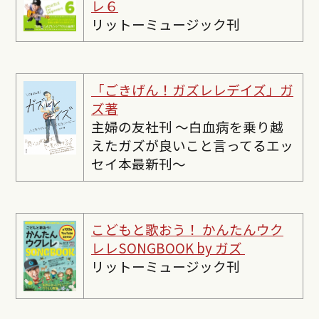
レ６
リットーミュージック刊
「ごきげん！ガズレレデイズ」ガ
ズ著
主婦の友社刊 〜白血病を乗り越
えたガズが良いこと言ってるエッ
セイ本最新刊〜
こどもと歌おう！ かんたんウク
レレSONGBOOK by ガズ
リットーミュージック刊