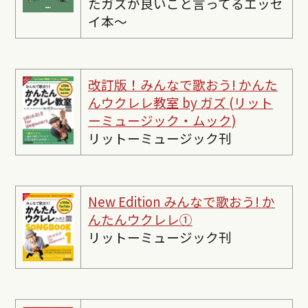
たガズが良いこと言ってるエッセ
イ本〜
改訂版！みんなで歌おう! かんた
んウクレレ教室 by ガズ (リット
ーミュージック・ムック)
リットーミュージック刊
New Edition みんなで歌おう! か
んたんウクレレ①
リットーミュージック刊