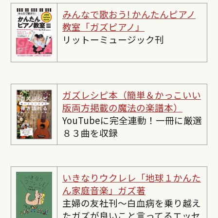
みんなで歌おう! かんたんピ
アノ
教室「ガズピアノ」
リットーミュージック刊
ガズレシピ本（簡単＆かっこいい
版両方掲載の魔法の楽譜本）
YouTubeに完全連動！一冊に厳選
８３曲を収録
いきなりウクレレ「地球１かんた
ん家庭音楽」ガズ著
主婦の友社刊〜白血病を乗り越え
たガズが良いこと言ってるエッセ