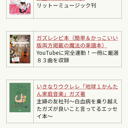
リットーミュージック刊
ガズレシピ本（簡単＆かっこいい
版両方掲載の魔法の楽譜本）
YouTubeに完全連動！一冊に厳選
８３曲を収録
いきなりウクレレ「地球１かんた
ん家庭音楽」ガズ著
主婦の友社刊〜白血病を乗り越え
たガズが良いこと言ってるエッセ
イ本〜