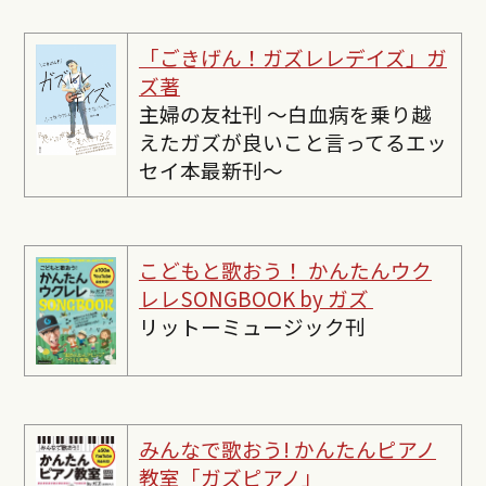
「ごきげん！ガズレレデイズ」ガ
ズ著
主婦の友社刊 〜白血病を乗り越
えたガズが良いこと言ってるエッ
セイ本最新刊〜
こどもと歌おう！ かんたんウク
レレSONGBOOK by ガズ
リットーミュージック刊
みんなで歌おう! かんたんピ
アノ
教室「ガズピアノ」