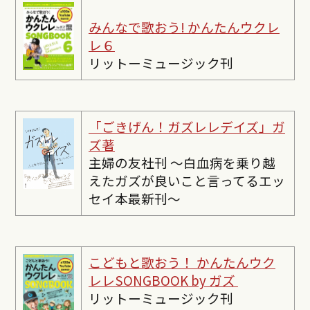
みんなで歌おう! かんたんウクレ
レ６
リットーミュージック刊
「ごきげん！ガズレレデイズ」ガ
ズ著
主婦の友社刊 〜白血病を乗り越
えたガズが良いこと言ってるエッ
セイ本最新刊〜
こどもと歌おう！ かんたんウク
レレSONGBOOK by ガズ
リットーミュージック刊