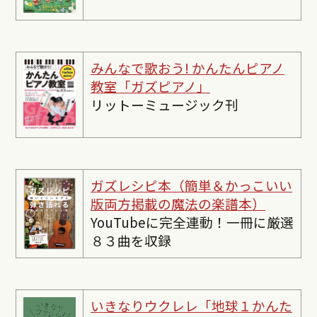
みんなで歌おう! かんたんピ
アノ
教室「ガズピアノ」
リットーミュージック刊
ガズレシピ本（簡単＆かっこいい
版両方掲載の魔法の楽譜本）
YouTubeに完全連動！一冊に厳選
８３曲を収録
いきなりウクレレ「地球１かんた