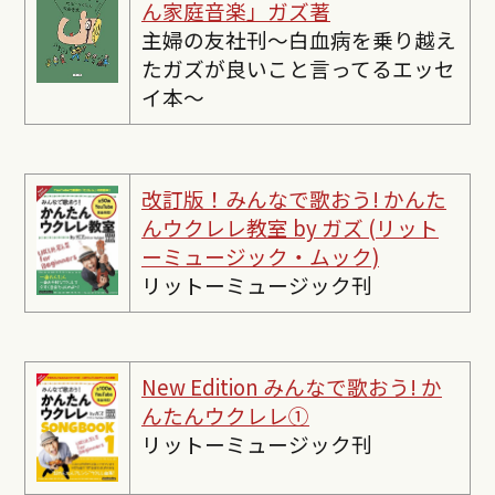
ん家庭音楽」ガズ著
主婦の友社刊〜白血病を乗り越え
たガズが良いこと言ってるエッセ
イ本〜
改訂版！みんなで歌おう! かんた
んウクレレ教室 by ガズ (リット
ーミュージック・ムック)
リットーミュージック刊
New Edition みんなで歌おう! か
んたんウクレレ①
リットーミュージック刊