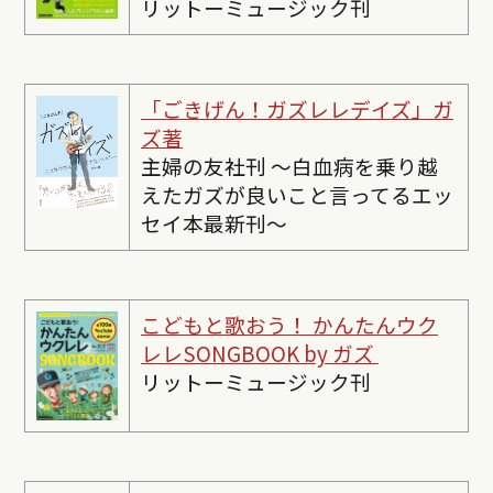
リットーミュージック刊
「ごきげん！ガズレレデイズ」ガ
ズ著
主婦の友社刊 〜白血病を乗り越
えたガズが良いこと言ってるエッ
セイ本最新刊〜
こどもと歌おう！ かんたんウク
レレSONGBOOK by ガズ
リットーミュージック刊