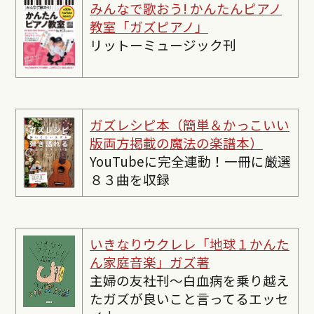
みんなで歌おう! かんたんピ
アノ
教室「ガズピアノ」
リットーミュージック刊
ガズレシピ本（簡単＆かっこいい
版両方掲載の魔法の楽譜本）
YouTubeに完全連動！一冊に厳選
８３曲を収録
いきなりウクレレ「地球１かんた
ん家庭音楽」ガズ著
主婦の友社刊〜白血病を乗り越え
たガズが良いこと言ってるエッセ