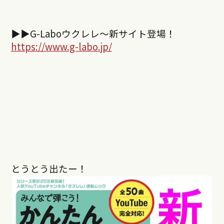
▶︎▶︎
G-Labo
ウクレレ～新サイト登場！
https://www.g-labo.jp/
とうとう出たー！