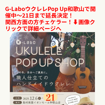
G-LaboウクレレPop Up和歌山で開
催中〜21日まで延長決定！
関西方面の方チェケラー！⬇︎画像ク
リックで詳細ページへ