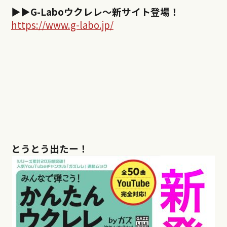
▶︎▶︎
G-Labo
ウクレレ～新サイト登場！
https://www.g-labo.jp/
とうとう出たー！