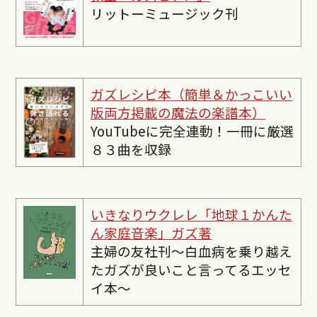
リットーミュージック刊
ガズレシピ本（簡単＆かっこいい
版両方掲載の魔法の楽譜本）
YouTubeに完全連動！一冊に厳選
８３曲を収録
いきなりウクレレ「地球１かんた
ん家庭音楽」ガズ著
主婦の友社刊〜白血病を乗り越え
たガズが良いこと言ってるエッセ
イ本〜