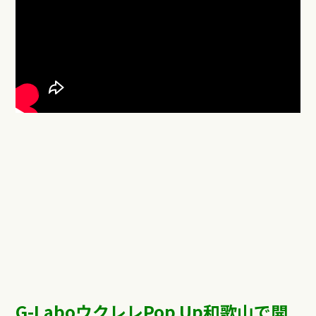
G-LaboウクレレPop Up和歌山で開