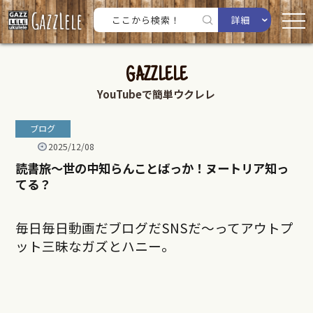
詳細
GAZZLELE
YouTubeで簡単ウクレレ
ブログ
2025/12/08
読書旅〜世の中知らんことばっか！ヌートリア知っ
てる？
毎日毎日動画だブログだSNSだ〜ってアウトプ
ット三昧なガズとハニー。