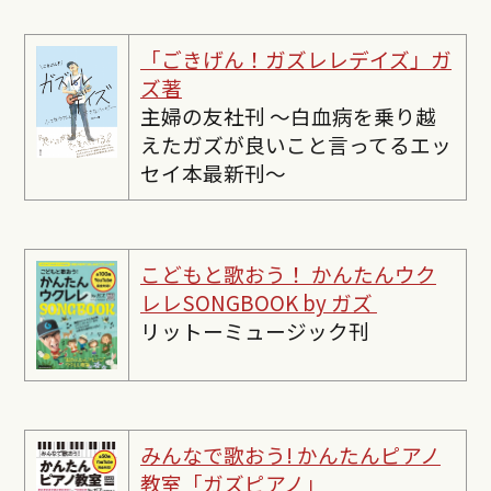
「ごきげん！ガズレレデイズ」ガ
ズ著
主婦の友社刊 〜白血病を乗り越
えたガズが良いこと言ってるエッ
セイ本最新刊〜
こどもと歌おう！ かんたんウク
レレSONGBOOK by ガズ
リットーミュージック刊
みんなで歌おう! かんたんピ
アノ
教室「ガズピアノ」