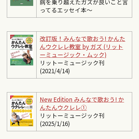
病を乗り越えたガズが良いこと言
ってるエッセイ本〜
改訂版！みんなで歌おう! かんた
んウクレレ教室 by ガズ (リット
ーミュージック・ムック)
リットーミュージック刊
(2021/4/14)
New Edition みんなで歌おう! か
んたんウクレレ①
リットーミュージック刊
(2025/1/16)