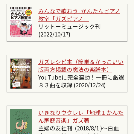
みんなで歌おう! かんたんピ
アノ
教室「ガズピアノ」
リットーミュージック刊
(2022/10/17)
ガズレシピ本（簡単＆かっこいい
版両方掲載の魔法の楽譜本）
YouTubeに完全連動！一冊に厳選
８３曲を収録 (2020/12/24)
いきなりウクレレ「地球１かんた
ん家庭音楽」ガズ著
主婦の友社刊 (2018/8/1 )〜白血