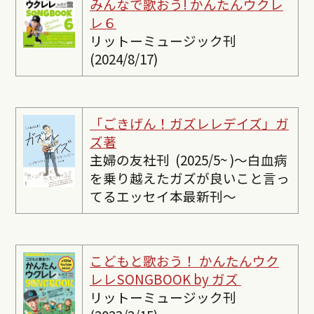
みんなで歌おう! かんたんウクレ
レ６
リットーミュージック刊
(2024/8/17)
「ごきげん！ガズレレデイズ」ガ
ズ著
主婦の友社刊 (2025/5~ )〜白血病
を乗り越えたガズが良いこと言っ
てるエッセイ本最新刊〜
こどもと歌おう！ かんたんウク
レレSONGBOOK by ガズ
リットーミュージック刊