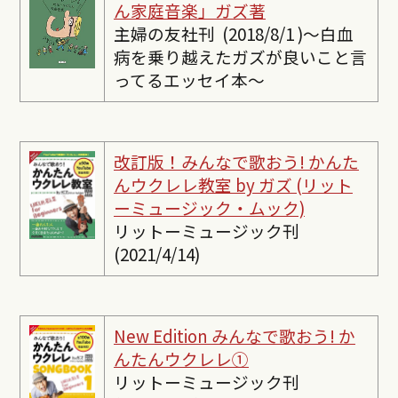
ん家庭音楽」ガズ著
主婦の友社刊 (2018/8/1 )〜白血
病を乗り越えたガズが良いこと言
ってるエッセイ本〜
改訂版！みんなで歌おう! かんた
んウクレレ教室 by ガズ (リット
ーミュージック・ムック)
リットーミュージック刊
(2021/4/14)
New Edition みんなで歌おう! か
んたんウクレレ①
リットーミュージック刊