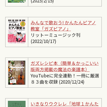
(2023/2/15)
みんなで歌おう! かんたんピ
アノ
教室「ガズピアノ」
リットーミュージック刊
(2022/10/17)
ガズレシピ本（簡単＆かっこいい
版両方掲載の魔法の楽譜本）
YouTubeに完全連動！一冊に厳選
８３曲を収録 (2020/12/24)
いきなりウクレレ「地球１かんた