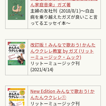
ん家庭音楽」ガズ著
主婦の友社刊 (2018/8/1 )〜白血
病を乗り越えたガズが良いこと言
ってるエッセイ本〜
改訂版！みんなで歌おう! かんた
んウクレレ教室 by ガズ (リット
ーミュージック・ムック)
リットーミュージック刊
(2021/4/14)
New Edition みんなで歌おう! か
んたんウクレレ①
リットーミュージック刊