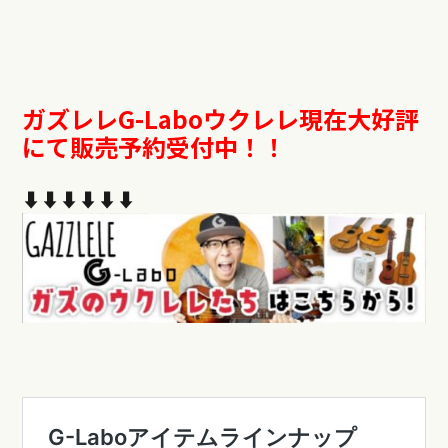
ガズレレG-Labo
ウクレレ現在大好評
にて販売予約受付中！！
⬇︎⬇︎⬇︎⬇︎⬇︎⬇︎