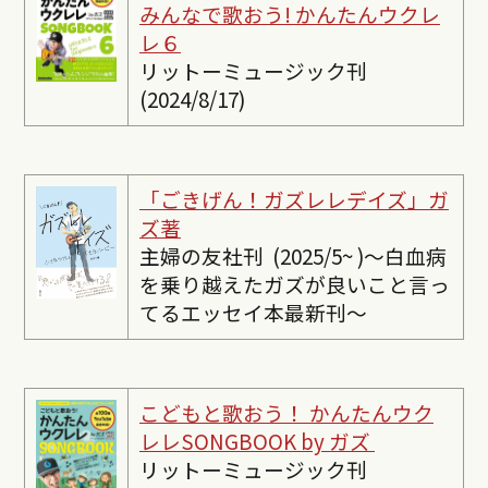
みんなで歌おう! かんたんウクレ
レ６
リットーミュージック刊
(2024/8/17)
「ごきげん！ガズレレデイズ」ガ
ズ著
主婦の友社刊 (2025/5~ )〜白血病
を乗り越えたガズが良いこと言っ
てるエッセイ本最新刊〜
こどもと歌おう！ かんたんウク
レレSONGBOOK by ガズ
リットーミュージック刊