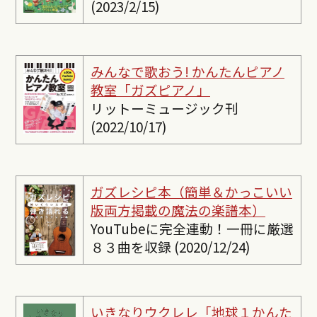
(2023/2/15)
みんなで歌おう! かんたんピ
アノ
教室「ガズピアノ」
リットーミュージック刊
(2022/10/17)
ガズレシピ本（簡単＆かっこいい
版両方掲載の魔法の楽譜本）
YouTubeに完全連動！一冊に厳選
８３曲を収録 (2020/12/24)
いきなりウクレレ「地球１かんた