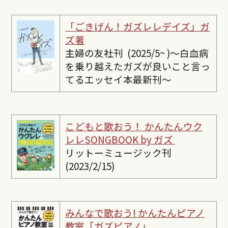
「ごきげん！ガズレレデイズ」ガ
ズ著
主婦の友社刊 (2025/5~ )〜白血病
を乗り越えたガズが良いこと言っ
てるエッセイ本最新刊〜
こどもと歌おう！ かんたんウク
レレSONGBOOK by ガズ
リットーミュージック刊
(2023/2/15)
みんなで歌おう! かんたんピ
アノ
教室「ガズピアノ」