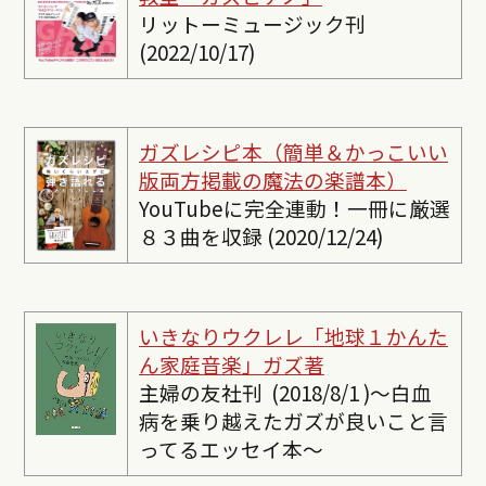
リットーミュージック刊
(2022/10/17)
ガズレシピ本（簡単＆かっこいい
版両方掲載の魔法の楽譜本）
YouTubeに完全連動！一冊に厳選
８３曲を収録 (2020/12/24)
いきなりウクレレ「地球１かんた
ん家庭音楽」ガズ著
主婦の友社刊 (2018/8/1 )〜白血
病を乗り越えたガズが良いこと言
ってるエッセイ本〜