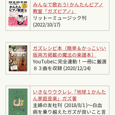
みんなで歌おう! かんたんピ
アノ
教室「ガズピアノ」
リットーミュージック刊
(2022/10/17)
ガズレシピ本（簡単＆かっこいい
版両方掲載の魔法の楽譜本）
YouTubeに完全連動！一冊に厳選
８３曲を収録 (2020/12/24)
いきなりウクレレ「地球１かんた
ん家庭音楽」ガズ著
主婦の友社刊 (2018/8/1 )〜白血
病を乗り越えたガズが良いこと言