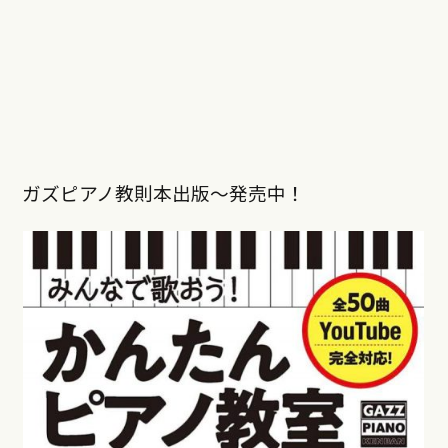
ガズピアノ教則本出版〜発売中！