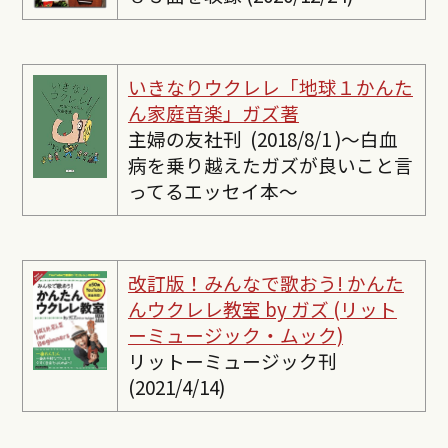
いきなりウクレレ「地球１かんた
ん家庭音楽」ガズ著
主婦の友社刊 (2018/8/1 )〜白血
病を乗り越えたガズが良いこと言
ってるエッセイ本〜
改訂版！みんなで歌おう! かんた
んウクレレ教室 by ガズ (リット
ーミュージック・ムック)
リットーミュージック刊
(2021/4/14)