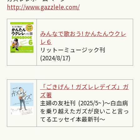
http://www.gazzlele.com/
みんなで歌おう! かんたんウクレ
レ６
リットーミュージック刊
(2024/8/17)
「ごきげん！ガズレレデイズ」ガ
ズ著
主婦の友社刊 (2025/5~ )〜白血病
を乗り越えたガズが良いこと言っ
てるエッセイ本最新刊〜