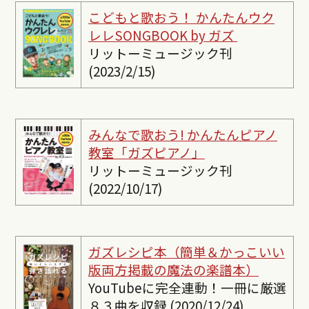
こどもと歌おう！ かんたんウク
レレSONGBOOK by ガズ
リットーミュージック刊
(2023/2/15)
みんなで歌おう! かんたんピ
アノ
教室「ガズピアノ」
リットーミュージック刊
(2022/10/17)
ガズレシピ本（簡単＆かっこいい
版両方掲載の魔法の楽譜本）
YouTubeに完全連動！一冊に厳選
８３曲を収録 (2020/12/24)