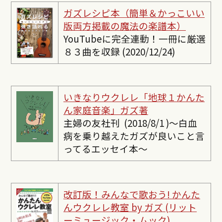
ガズレシピ本（簡単＆かっこいい
版両方掲載の魔法の楽譜本）
YouTubeに完全連動！一冊に厳選
８３曲を収録 (2020/12/24)
いきなりウクレレ「地球１かんた
ん家庭音楽」ガズ著
主婦の友社刊 (2018/8/1 )〜白血
病を乗り越えたガズが良いこと言
ってるエッセイ本〜
改訂版！みんなで歌おう! かんた
んウクレレ教室 by ガズ (リット
ーミュージック・ムック)