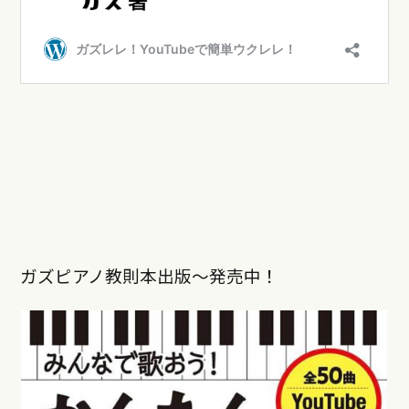
ガズピアノ教則本出版〜発売中！