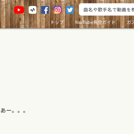
トップ
YouTube完全ガイド
ガ
なあー。。。