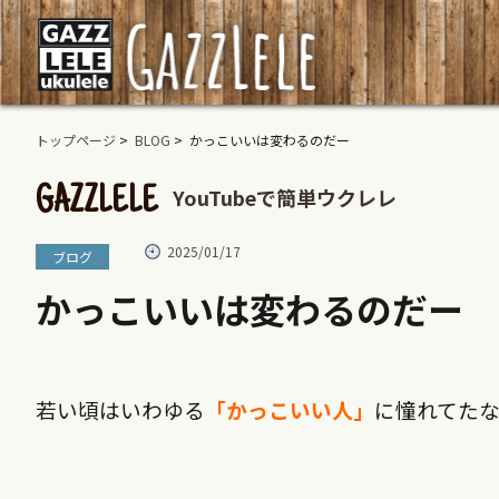
トップページ
>
BLOG
> かっこいいは変わるのだー
YouTubeで簡単ウクレレ
GAZZLELE
2025/01/17
ブログ
かっこいいは変わるのだー
若い頃はいわゆる
「かっこいい人」
に憧れてた