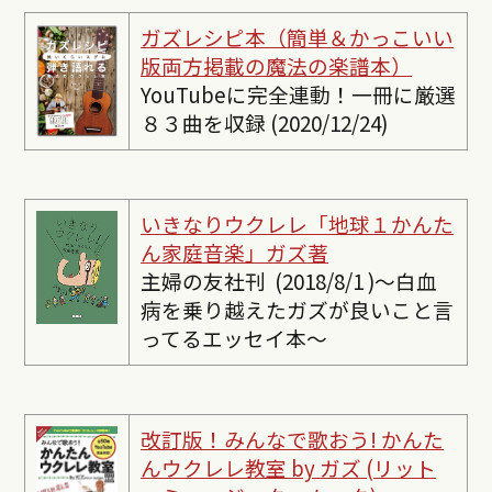
ガズレシピ本（簡単＆かっこいい
版両方掲載の魔法の楽譜本）
YouTubeに完全連動！一冊に厳選
８３曲を収録 (2020/12/24)
いきなりウクレレ「地球１かんた
ん家庭音楽」ガズ著
主婦の友社刊 (2018/8/1 )〜白血
病を乗り越えたガズが良いこと言
ってるエッセイ本〜
改訂版！みんなで歌おう! かんた
んウクレレ教室 by ガズ (リット