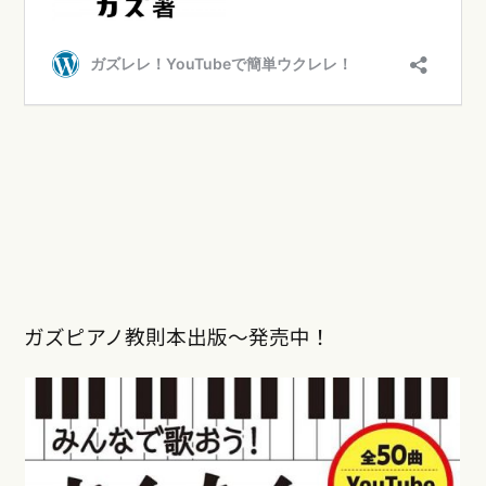
ガズピアノ教則本出版〜発売中！