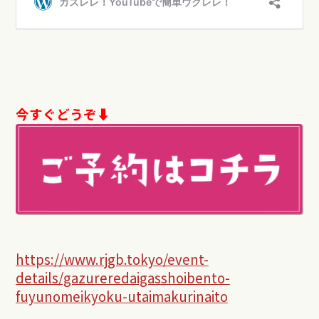
今すぐどうぞ⬇︎
https://www.rjgb.tokyo/event-
details/gazureredaigasshoibento-
fuyunomeikyoku-utaimakurinaito