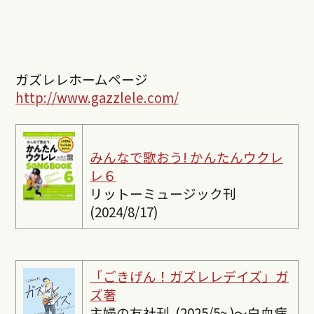
ガズレレホームページ
http://www.gazzlele.com/
みんなで歌おう! かんたんウクレ
レ６
リットーミュージック刊
(2024/8/17)
「ごきげん！ガズレレデイズ」ガ
ズ著
主婦の友社刊 (2025/5~ )〜白血病