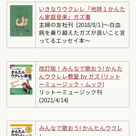
いきなりウクレレ「地球１かんた
ん家庭音楽」ガズ著
主婦の友社刊 (2018/8/1 )〜白血
病を乗り越えたガズが良いこと言
ってるエッセイ本〜
改訂版！みんなで歌おう! かんた
んウクレレ教室 by ガズ (リット
ーミュージック・ムック)
リットーミュージック刊
(2021/4/14)
みんなで歌おう! かんたんウクレ
レ