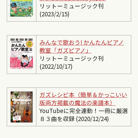
リットーミュージック刊
(2023/2/15)
みんなで歌おう! かんたんピ
アノ
教室「ガズピアノ」
リットーミュージック刊
(2022/10/17)
ガズレシピ本（簡単＆かっこいい
版両方掲載の魔法の楽譜本）
YouTubeに完全連動！一冊に厳選
８３曲を収録 (2020/12/24)