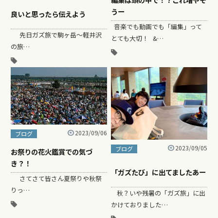
うー
良いと思ったら伝えよう
音楽でも動画でも「編集」って
先日ガズ旅で駒ヶ岳〜軽井沢
とても大切！ &…
の旅…
2023/09/06
ブログ
2023/09/05
ブログ
お祭りの花火鑑賞での気づ
き？！
「ガズたび」に出てましたあー
さてさて皆さん夏祭りや秋祭
りっ…
秋？いや残暑の「ガズ旅」に出
かけておりました…