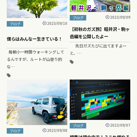
2023/09/09
ブログ
2023/09/10
ブログ
【初秋のガズ旅】軽井沢・駒ヶ
岳編を公開したよー
僕らはみんなー生きている！
先日ガズたびに出てますよー
毎朝小一時間ウォーキングして
と、…
るんですが、ルートが山登り的
な…
2023/09/07
ブログ
2023/09/08
ブログ
編集は頭の中で！？これ増やそ