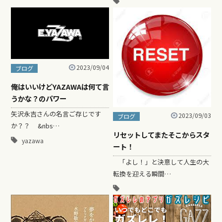
2023/09/04
ブログ
俺はいいけどYAZAWAは何て言
うかな？のパワー
矢沢永吉さんの名言ご存じです
2023/09/03
ブログ
か？？ &nbs…
リセットしてまたそこからスタ
yazawa
ート！
「よし！」と決意して人生の大
転換を迎える瞬間…