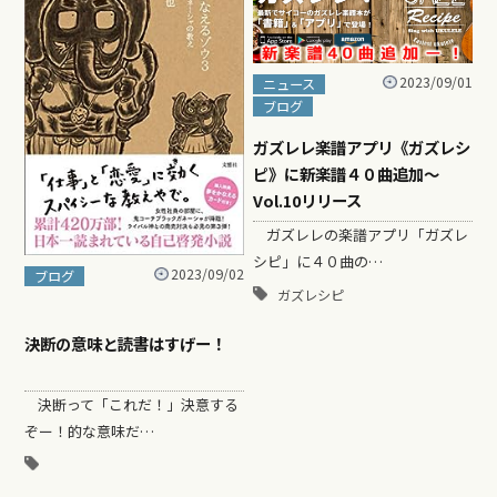
2023/09/01
ニュース
ブログ
ガズレレ楽譜アプリ《ガズレシ
ピ》に新楽譜４０曲追加〜
Vol.10リリース
ガズレレの楽譜アプリ「ガズレ
シピ」に４０曲の…
2023/09/02
ブログ
ガズレシピ
決断の意味と読書はすげー！
決断って「これだ！」決意する
ぞー！的な意味だ…