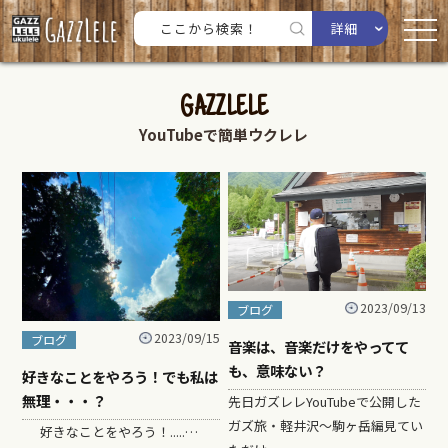
詳細
GAZZLELE
YouTubeで簡単ウクレレ
2023/09/13
ブログ
2023/09/15
ブログ
音楽は、音楽だけをやってて
も、意味ない？
好きなことをやろう！でも私は
無理・・・？
先日ガズレレYouTubeで公開した
ガズ旅・軽井沢〜駒ヶ岳編見てい
好きなことをやろう！.....…