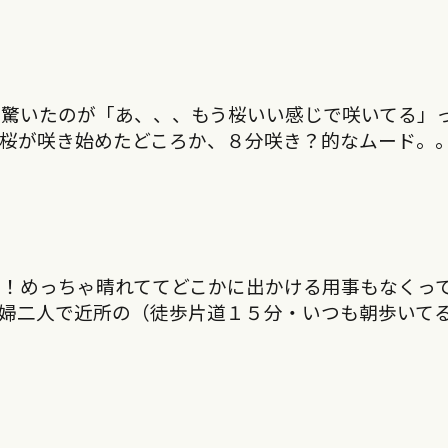
と驚いたのが「あ、、、もう桜いい感じで咲いてる」
も桜が咲き始めたどころか、８分咲き？的なムード。
！めっちゃ晴れててどこかに出かける用事もなくっ
婦二人で近所の（徒歩片道１５分・いつも朝歩いて