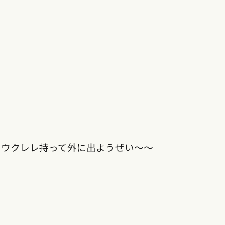
もウクレレ持って外に出ようぜい〜〜