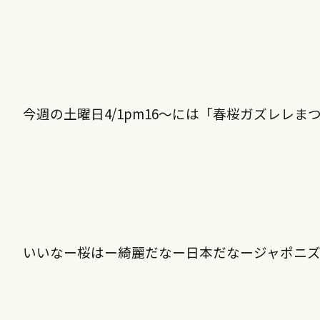
今週の土曜日4/1pm16〜には「春桜ガズレレ
いいなー桜はー綺麗だなー日本だなージャポニ