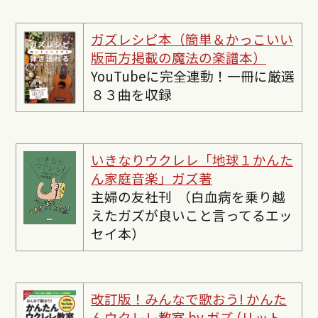
ガズレシピ本（簡単＆かっこいい
版両方掲載の魔法の楽譜本）
YouTubeに完全連動！一冊に厳選
８３曲を収録
いきなりウクレレ「地球１かんた
ん家庭音楽」ガズ著
主婦の友社刊 （白血病を乗り越
えたガズが良いこと言ってるエッ
セイ本）
改訂版！みんなで歌おう! かんた
んウクレレ教室 by ガズ (リット