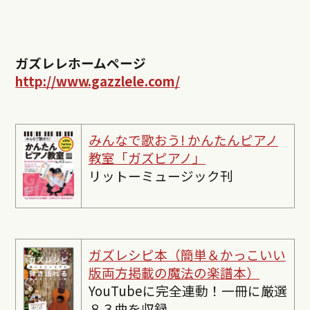
ガズレレホームページ
http://www.gazzlele.com/
みんなで歌おう! かんたんピ
アノ
教室「ガズピアノ」
リットーミュージック刊
ガズレシピ本（簡単＆かっこいい
版両方掲載の魔法の楽譜本）
YouTubeに完全連動！一冊に厳選
８３曲を収録