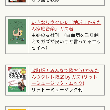
いきなりウクレレ「地球１かんた
ん家庭音楽」ガズ著
主婦の友社刊 （白血病を乗り越
えたガズが良いこと言ってるエッ
セイ本）
改訂版！みんなで歌おう! かんた
んウクレレ教室 by ガズ (リット
ーミュージック・ムック)
リットーミュージック刊