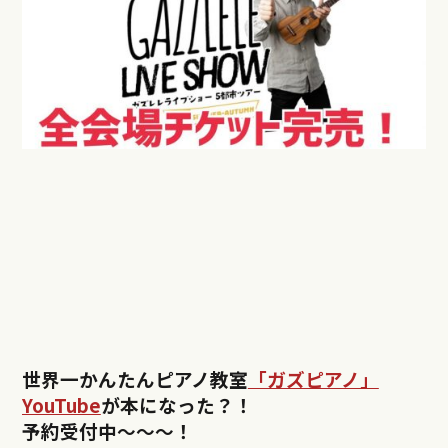
世界一かんたんピアノ教室
「ガズピアノ」
YouTube
が本になった？！
予約受付中〜〜〜！