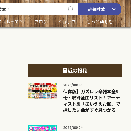
詳細
検索
ズレレって？
ブログ
ショップ
もっと楽しむ！
最近の投稿
2026/08/05
保存版】ガズレレ楽譜本全9
冊・収録全曲リスト！アーテ
ィスト別「あいうえお順」で
探したい曲がすぐ見つかる！
2026/08/04