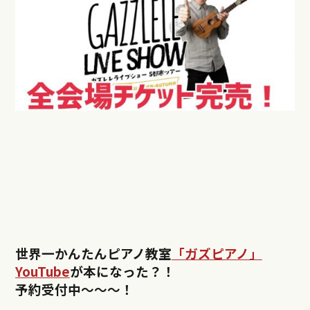
世界一かんたんピアノ教室
「ガズピアノ」
YouTube
が本になった？！
予約受付中〜〜〜！