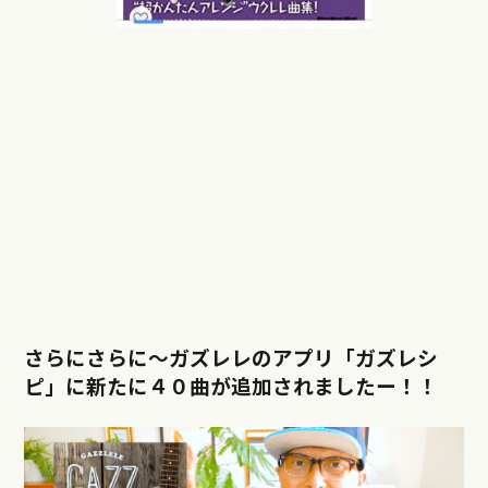
さらにさらに〜ガズレレのアプリ「ガズレシ
ピ」に新たに４０曲が追加されましたー！！