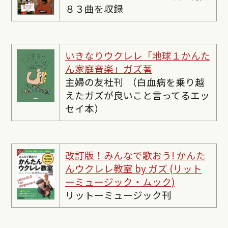
８３曲を収録
いきなりウクレレ「地球１かんた
ん家庭音楽」ガズ著
主婦の友社刊 （白血病を乗り越
えたガズが良いこと言ってるエッ
セイ本）
改訂版！みんなで歌おう! かんた
んウクレレ教室 by ガズ (リット
ーミュージック・ムック)
リットーミュージック刊