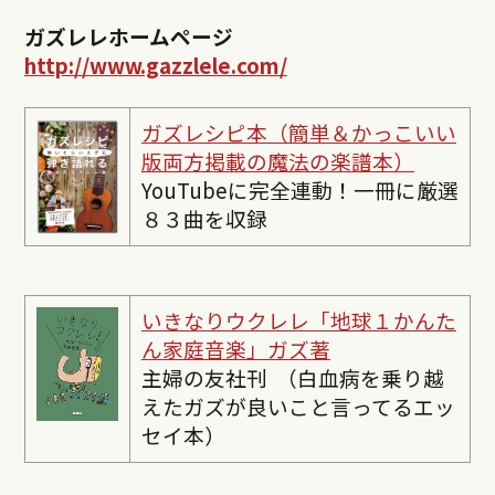
ガズレレホームページ
http://www.gazzlele.com/
ガズレシピ本（簡単＆かっこいい
版両方掲載の魔法の楽譜本）
YouTubeに完全連動！一冊に厳選
８３曲を収録
いきなりウクレレ「地球１かんた
ん家庭音楽」ガズ著
主婦の友社刊 （白血病を乗り越
えたガズが良いこと言ってるエッ
セイ本）